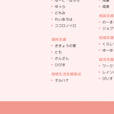
はーと・ぽぷら
成峯
ゆぅら
成美
どれみ
相談支援
れいあろは
のーま
ココロノイロ
ジョブ
地域支援
通所支援
くらし
ききょうの家
ゆーゆ
とも
さんさん
就労支援
ひびき
ワーク
レイン
地域生活支援拠点
ぴいす
オルハナ