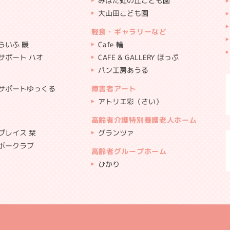
みはた虹の丘こども園
大山田こども園
軽食・ギャラリーなど
らいふ 暖
Cafe 輪
サポート ハオ
CAFE & GALLERY ほっぷ
パン工房あうる
サポートゆっくる
障害者アート
アトリエ彩（さい）
高齢者介護特別養護老人ホーム
プレイス 栞
グランツァ
ボークラブ
高齢者グループホーム
ひかり