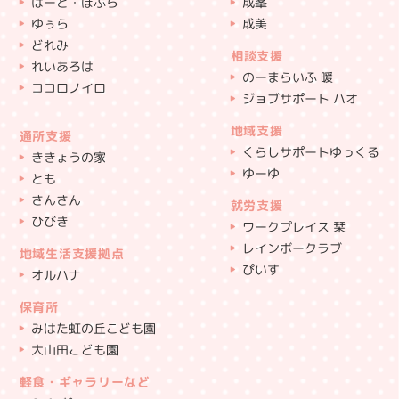
はーと・ぽぷら
成峯
ゆぅら
成美
どれみ
相談支援
れいあろは
のーまらいふ 暖
ココロノイロ
ジョブサポート ハオ
地域支援
通所支援
くらしサポートゆっくる
ききょうの家
ゆーゆ
とも
さんさん
就労支援
ひびき
ワークプレイス 栞
レインボークラブ
地域生活支援拠点
ぴいす
オルハナ
保育所
みはた虹の丘こども園
大山田こども園
軽食・ギャラリーなど